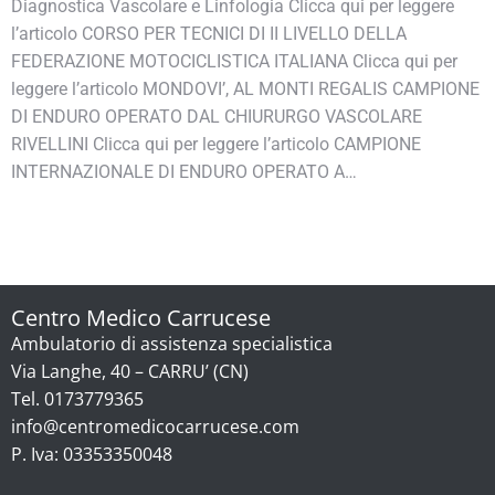
Diagnostica Vascolare e Linfologia Clicca qui per leggere
l’articolo CORSO PER TECNICI DI II LIVELLO DELLA
FEDERAZIONE MOTOCICLISTICA ITALIANA Clicca qui per
leggere l’articolo MONDOVI’, AL MONTI REGALIS CAMPIONE
DI ENDURO OPERATO DAL CHIURURGO VASCOLARE
RIVELLINI Clicca qui per leggere l’articolo CAMPIONE
INTERNAZIONALE DI ENDURO OPERATO A…
Centro Medico Carrucese
Ambulatorio di assistenza specialistica
Via Langhe, 40 – CARRU’ (CN)
Tel. 0173779365
info@centromedicocarrucese.com
P. Iva: 03353350048